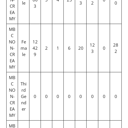
le
3
2
0
CR
3
EA
MY
MB
C
NO
Fe
12
12
28
N-
ma
42
2
1
6
20
0
3
2
CR
le
9
EA
MY
MB
C
Thi
NO
rd
N-
Ge
0
0
0
0
0
0
0
0
CR
nd
EA
er
MY
MB