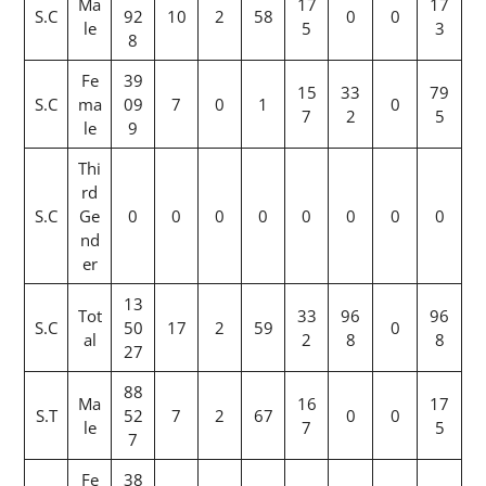
Ma
17
17
S.C
92
10
2
58
0
0
le
5
3
8
Fe
39
15
33
79
S.C
ma
09
7
0
1
0
7
2
5
le
9
Thi
rd
S.C
Ge
0
0
0
0
0
0
0
0
nd
er
13
Tot
33
96
96
S.C
50
17
2
59
0
al
2
8
8
27
88
Ma
16
17
S.T
52
7
2
67
0
0
le
7
5
7
Fe
38