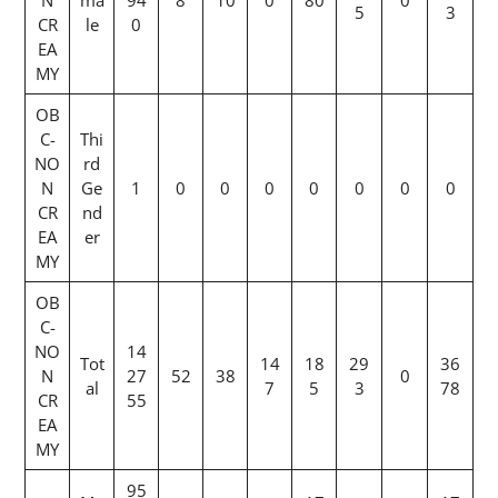
N
ma
94
8
10
0
80
0
5
3
CR
le
0
EA
MY
OB
C-
Thi
NO
rd
N
Ge
1
0
0
0
0
0
0
0
CR
nd
EA
er
MY
OB
C-
NO
14
Tot
14
18
29
36
N
27
52
38
0
al
7
5
3
78
CR
55
EA
MY
95