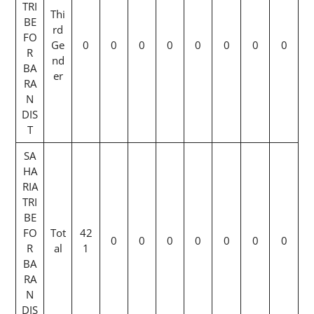
TRI
Thi
BE
rd
FO
Ge
0
0
0
0
0
0
0
0
R
nd
BA
er
RA
N
DIS
T
SA
HA
RIA
TRI
BE
FO
Tot
42
0
0
0
0
0
0
0
R
al
1
BA
RA
N
DIS