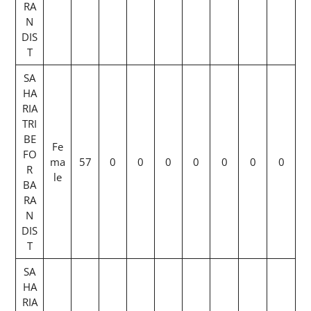
RA
N
DIS
T
SA
HA
RIA
TRI
BE
Fe
FO
ma
57
0
0
0
0
0
0
0
R
le
BA
RA
N
DIS
T
SA
HA
RIA