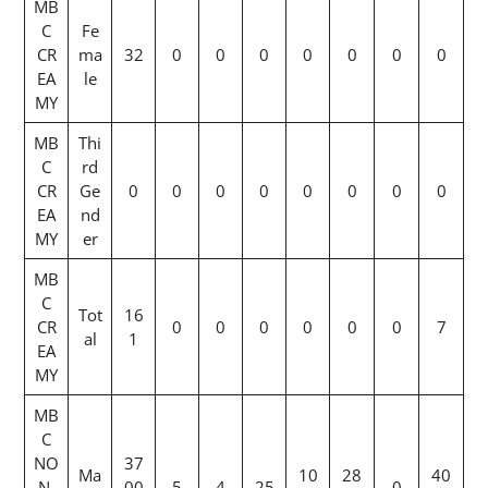
MB
C
Fe
CR
ma
32
0
0
0
0
0
0
0
EA
le
MY
MB
Thi
C
rd
CR
Ge
0
0
0
0
0
0
0
0
EA
nd
MY
er
MB
C
Tot
16
CR
0
0
0
0
0
0
7
al
1
EA
MY
MB
C
NO
37
Ma
10
28
40
N-
00
5
4
25
0