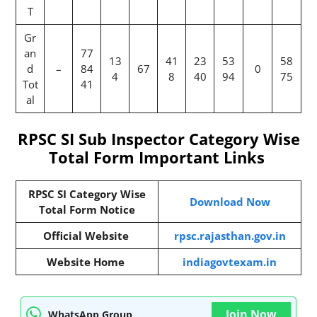
T
Gr
an
77
13
41
23
53
58
d
–
84
67
0
4
8
40
94
75
Tot
41
al
RPSC SI Sub Inspector Category Wise
Total Form Important Links
RPSC SI Category Wise
Download Now
Total Form Notice
Official Website
rpsc.rajasthan.gov.in
Website Home
indiagovtexam.in
Join Now
WhatsApp Group