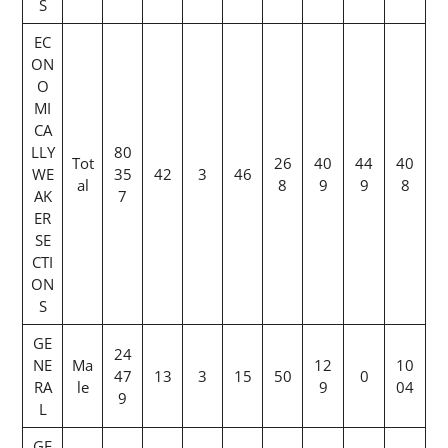
S
EC
ON
O
MI
CA
LLY
80
Tot
26
40
44
40
WE
35
42
3
46
al
8
9
9
8
AK
7
ER
SE
CTI
ON
S
GE
24
NE
Ma
12
10
47
13
3
15
50
0
RA
le
9
04
9
L
GE