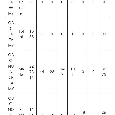
CR
Ge
0
0
0
0
0
0
0
0
EA
nd
MY
er
OB
C
Tot
16
CR
1
0
0
1
0
0
91
al
88
EA
MY
OB
C-
NO
22
Ma
14
10
36
N
73
44
28
0
0
le
7
5
75
CR
14
EA
MY
OB
C-
NO
Fe
11
18
29