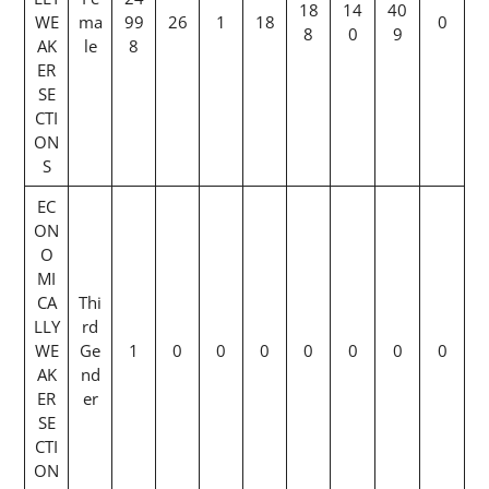
18
14
40
WE
ma
99
26
1
18
0
8
0
9
AK
le
8
ER
SE
CTI
ON
S
EC
ON
O
MI
CA
Thi
LLY
rd
WE
Ge
1
0
0
0
0
0
0
0
AK
nd
ER
er
SE
CTI
ON