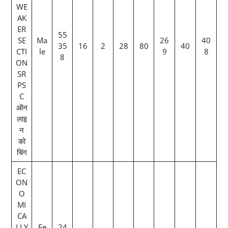
WE
AK
ER
55
SE
Ma
26
40
35
16
2
28
80
40
CTI
le
9
8
8
ON
SR
PS
C
ऑन
लाइ
न
को
चिंग
EC
ON
O
MI
CA
LLY
Fe
24