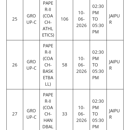
PAPE
02:30
R-II
10-
PM
GRO
(COA
JAIPU
25
106
06-
TO
UP-C
CH-
R
2026
05:30
ATHL
PM
ETICS)
PAPE
R-II
02:30
(COA
10-
PM
GRO
JAIPU
26
CH-
58
06-
TO
UP-C
R
BASK
2026
05:30
ETBA
PM
LL)
PAPE
R-II
02:30
(COA
10-
PM
GRO
JAIPU
27
CH-
33
06-
TO
UP-C
R
HAN
2026
05:30
DBAL
PM