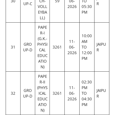
30
CH-
59
06-
TO
UP-C
R
VOLL
2026
05:30
EYBA
PM
LL)
PAPE
R-I
10:00
(G.K.-
11-
AM
GRO
PHYSI
JAIPU
31
3261
06-
TO
UP-D
CAL
R
2026
12:00
EDUC
PM
ATIO
N)
PAPE
R-II
02:30
(PHYS
11-
PM
GRO
JAIPU
32
ICAL
3261
06-
TO
UP-D
R
EDUC
2026
04:30
ATIO
PM
N)