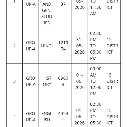
1
05-
TO
DISTR
UP-A
AND
37
2026
11:30
ICT
GEN.
AM
STUD
IES
02:30
31-
PM
15
GRO
1219
2
HINDI
05-
TO
DISTR
UP-A
74
2026
05:30
ICT
PM
09:00
01-
AM
15
GRO
HIST
6960
3
06-
TO
DISTR
UP-A
ORY
9
2026
12:00
ICT
PM
02:30
01-
PM
15
GRO
ENGL
4454
4
06-
TO
DISTR
UP-A
ISH
1
2026
05:30
ICT