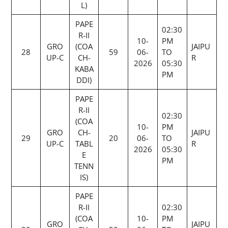
L)
PAPE
02:30
R-II
10-
PM
GRO
(COA
JAIPU
28
59
06-
TO
UP-C
CH-
R
2026
05:30
KABA
PM
DDI)
PAPE
R-II
02:30
(COA
10-
PM
GRO
CH-
JAIPU
29
20
06-
TO
UP-C
TABL
R
2026
05:30
E
PM
TENN
IS)
PAPE
R-II
02:30
(COA
10-
PM
GRO
JAIPU