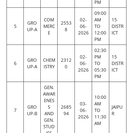
PM
09:00
COM
02-
AM
15
GRO
2553
5
MERC
06-
TO
DISTR
UP-A
8
E
2026
12:00
ICT
PM
02:30
02-
PM
15
GRO
CHEM
2312
6
06-
TO
DISTR
UP-A
ISTRY
0
2026
05:30
ICT
PM
GEN.
AWAR
10:00
ENES
03-
AM
GRO
S
2685
JAIPU
7
06-
TO
UP-B
AND
94
R
2026
11:30
GEN.
AM
STUD