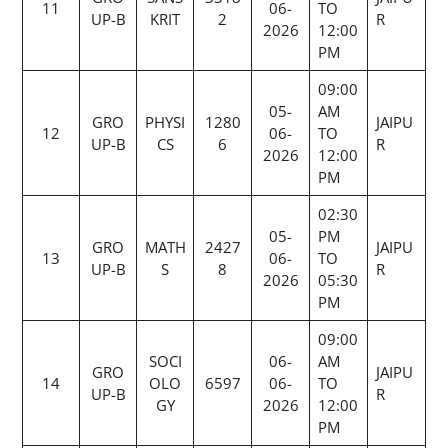
11
06-
TO
UP-B
KRIT
2
R
2026
12:00
PM
09:00
05-
AM
GRO
PHYSI
1280
JAIPU
12
06-
TO
UP-B
CS
6
R
2026
12:00
PM
02:30
05-
PM
GRO
MATH
2427
JAIPU
13
06-
TO
UP-B
S
8
R
2026
05:30
PM
09:00
SOCI
06-
AM
GRO
JAIPU
14
OLO
6597
06-
TO
UP-B
R
GY
2026
12:00
PM