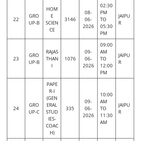
02:30
HOM
08-
PM
GRO
E
JAIPU
22
3146
06-
TO
UP-B
SCIEN
R
2026
05:30
CE
PM
09:00
RAJAS
09-
AM
GRO
JAIPU
23
THAN
1076
06-
TO
UP-B
R
I
2026
12:00
PM
PAPE
R-I
10:00
(GEN
09-
AM
GRO
ERAL
JAIPU
24
335
06-
TO
UP-C
STUD
R
2026
11:30
IES-
AM
COAC
H)