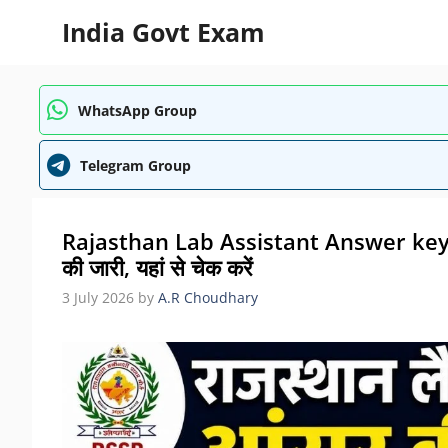
Skip
India Govt Exam
to
content
WhatsApp Group
Telegram Group
Rajasthan Lab Assistant Answer key 20
की जारी, यहां से चेक करें
3 July 2026
by
A.R Choudhary