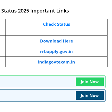
 Status 2025 Important Links
Check Status
Download Here
rrbapply.gov.in
indiagovtexam.in
Join Now
Join Now