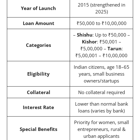
2015 (strengthened in
Year of Launch
2025)
Loan Amount
₹50,000 to ₹10,00,000
–
Shishu
: Up to ₹50,000 –
Kishor
: ₹50,001 –
Categories
₹5,00,000 –
Tarun
:
₹5,00,001 – ₹10,00,000
Indian citizens, age 18–65
Eligibility
years, small business
owners/startups
Collateral
No collateral required
Lower than normal bank
Interest Rate
loans (varies by bank)
Priority for women, small
Special Benefits
entrepreneurs, rural &
urban applicants