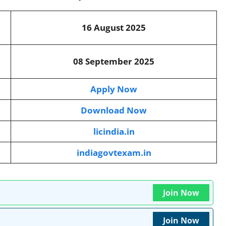
16 August 2025
08 September 2025
Apply Now
Download Now
licindia.in
indiagovtexam.in
Join Now
Join Now