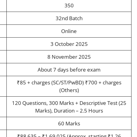
350
32nd Batch
Online
3 October 2025
8 November 2025
About 7 days before exam
₹85 + charges (SC/ST/PwBD) ₹700 + charges
(Others)
120 Questions, 300 Marks + Descriptive Test (25
Marks), Duration – 2.5 Hours
60 Marks
₹88,635 – ₹1,69,025 (Approx. starting ₹1.26